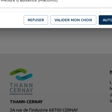
PLUS D'INFORMATIONS
http://www.tourisme-thann-cernay.fr/boutique/
REFUSER
VALIDER MON CHOIX
AUT
H
L
M
J
V
THANN-CERNAY
3A rue de l'industrie 68700 CERNAY