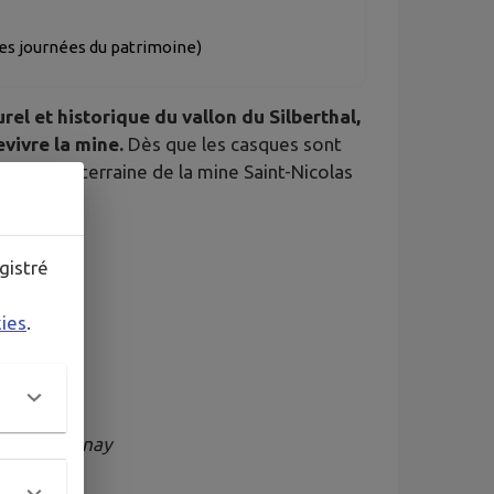
 des journées du patrimoine)
el et historique du vallon du Silberthal,
vivre la mine.
Dès que les casques sont
alerie souterraine de la mine Saint-Nicolas
mineurs.
gistré
kies
.
Bureau Cernay