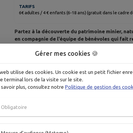
TARIFS
6€ adultes / 4 € enfants (6-18 ans) (gratuit dans le cadre
Partez à la découverte du patrimoine minier, natur
en compagnie de l'équipe de bénévoles qui fait re
distribués, la visite commence ! Partez explorer la g
Gérer mes cookies 🍪
et mesurez l’ampleur des travaux entrepris par les 
web utilise des cookies. Un cookie est un petit fichier enre
e terminal lors de la visite sur le site.
--
 savoir plus, consultez notre
Politique de gestion des coo
Informations complémentaires:
Téléphone : 03 89 75 50 35
Mél :
info@tourisme-thann-cernay.fr
Obligatoire
Publié par Office de Tourisme de Thann-Cernay - 
Mesure d'audience (Matomo)