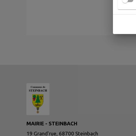
MAIRIE - STEINBACH
19 Grand'rue, 68700 Steinbach