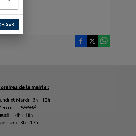
ORISER
oraires de la mairie :
undi et Mardi : 8h - 12h
ercredi :
FERMÉ
eudi : 14h - 18h
endredi : 8h - 13h