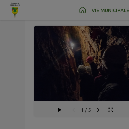
Juin
06
Contenu
Menu
Recherche
Pied de page
VIE MUNICIPAL
Sam.
1
/
5