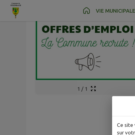
Contenu
Menu
Recherche
Pied de page
VIE MUNICIPAL
1
/
1
Ce site 
sur votr