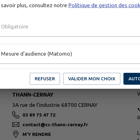
 savoir plus, consultez notre
Politique de gestion des coo
Obligatoire
Mesure d'audience (Matomo)
H
L
M
REFUSER
VALIDER MON CHOIX
AUT
J
V
THANN-CERNAY
3A rue de l'industrie 68700 CERNAY

03 89 75 47 72

contact@cc-thann-cernay.fr
L
M'Y RENDRE