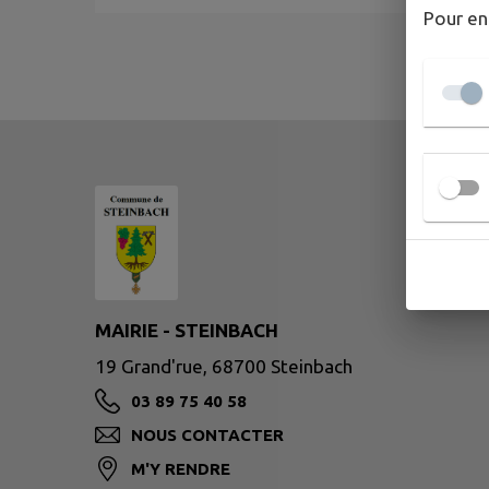
Pour en
MAIRIE - STEINBACH
19 Grand'rue, 68700 Steinbach
03 89 75 40 58
NOUS CONTACTER
M'Y RENDRE