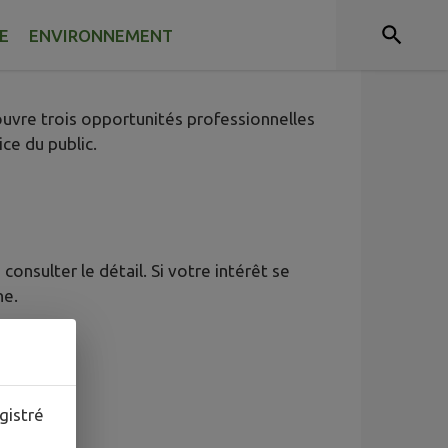
E
ENVIRONNEMENT
uvre trois opportunités professionnelles
ce du public.
n consulter le détail. Si votre intérêt se
ne.
gistré