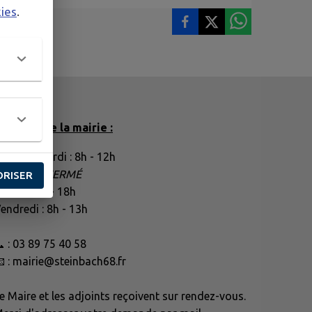
kies
.
oraires de la mairie :
undi et Mardi : 8h - 12h
ercredi :
FERMÉ
ORISER
eudi : 14h - 18h
endredi : 8h - 13h
 : 03 89 75 40 58
 : mairie@steinbach68.fr
e Maire et les adjoints reçoivent sur rendez-vous.