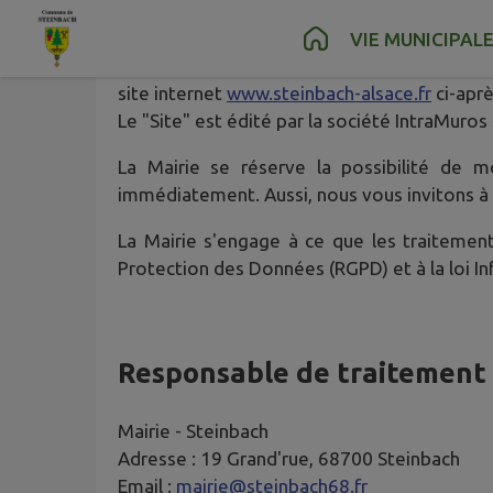
Contenu
Menu
Recherche
Pied de page
VIE MUNICIPAL
Ce qui suit a pour objectif d'expliquer pour
site internet
www.steinbach-alsace.fr
ci-aprè
Le "Site" est édité par la société IntraMuros
La Mairie se réserve la possibilité de m
immédiatement. Aussi, nous vous invitons à 
La Mairie s'engage à ce que les traitemen
Protection des Données (RGPD) et à la loi In
Responsable de traitement
Mairie -
Steinbach
Adresse :
19 Grand'rue, 68700 Steinbach
Email :
mairie@steinbach68.fr