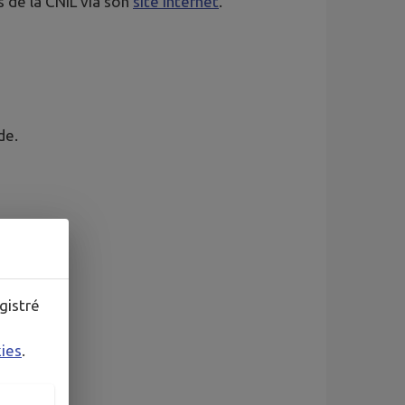
 de la CNIL via son
site internet
.
de.
gistré
kies
.