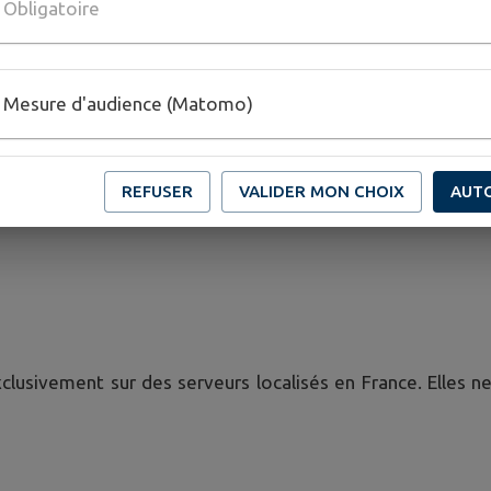
Obligatoire
rgement sécurisé
ce
n anonymisées
Mesure d'audience (Matomo)
e sous-traitance conformes à l'article 28 du RGPD et s'enga
REFUSER
VALIDER MON CHOIX
AUT
n ou vente à des fins commerciales.
usivement sur des serveurs localisés en France. Elles ne