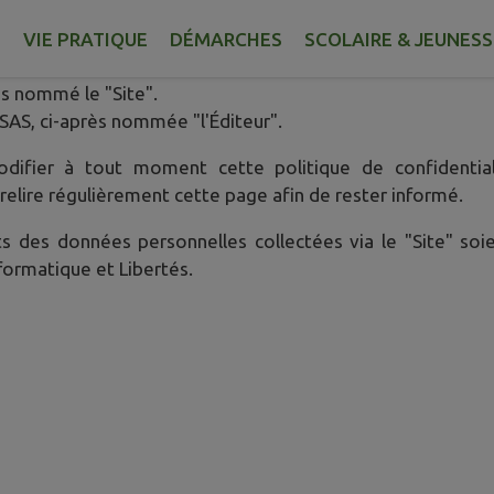
E
VIE PRATIQUE
DÉMARCHES
SCOLAIRE & JEUNESS
quoi et comment sont collectées et traitées vos données à
s nommé le "Site".
 SAS, ci-après nommée "l'Éditeur".
odifier à tout moment cette politique de confidential
relire régulièrement cette page afin de rester informé.
ts des données personnelles collectées via le "Site" so
formatique et Libertés.