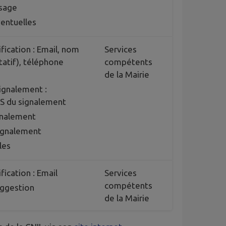
sage
ventuelles
fication : Email, nom
Services
tatif), téléphone
compétents
de la Mairie
signalement :
S du signalement
gnalement
signalement
les
fication : Email
Services
compétents
uggestion
de la Mairie