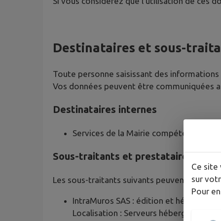
Si vous considérez que l'utilisation de ces 
Destinataires et sous-trait
Toute personne saisissant des informations p
Vos données peuvent être communiquées aux
Destinataires internes
Services de la Mairie compétents selo
Sous-traitants et prestataires tech
Ce site 
sur votr
Les sous-traitants suivants peuvent accéder 
Pour en
IntraMuros SAS : édition et hébergemen
Localisation : Serveurs hébergés par A