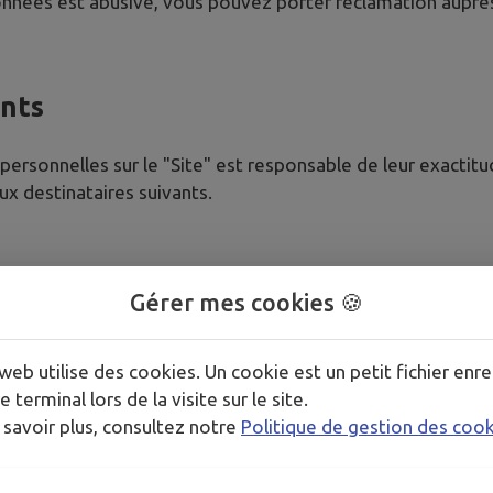
données est abusive, vous pouvez porter réclamation auprès
ants
ersonnelles sur le "Site" est responsable de leur exactitu
 destinataires suivants.
n la nature de votre demande
Gérer mes cookies 🍪
niques
web utilise des cookies. Un cookie est un petit fichier enre
e terminal lors de la visite sur le site.
à vos données dans le cadre strict de leurs missions :
 savoir plus, consultez notre
Politique de gestion des coo
t du site internet
WS France, situés en France