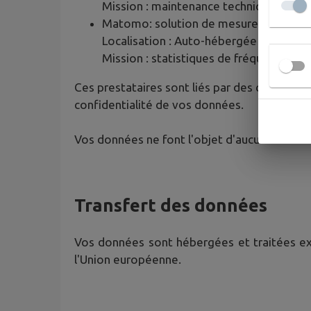
Mission : maintenance technique, hébe
Matomo: solution de mesure d'audien
Localisation : Auto-hébergée
Mission : statistiques de fréquentatio
Ces prestataires sont liés par des contrats d
confidentialité de vos données.
Vos données ne font l'objet d'aucune cessio
Transfert des données
Vos données sont hébergées et traitées excl
l'Union européenne.