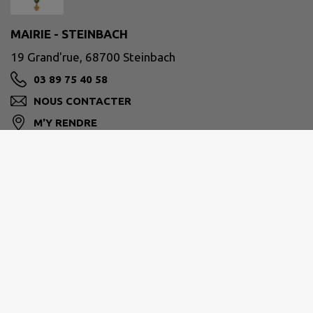
MAIRIE - STEINBACH
19 Grand'rue, 68700 Steinbach
03 89 75 40 58
NOUS CONTACTER
M'Y RENDRE
www.steinbach-alsace.fr