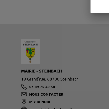
MAIRIE - STEINBACH
19 Grand'rue, 68700 Steinbach
03 89 75 40 58
NOUS CONTACTER
M'Y RENDRE