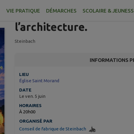
Centenaire de l'église 
découverte de l’histoir
E
VIE PRATIQUE
DÉMARCHES
SCOLAIRE & JEUNESS
l’architecture.
Steinbach
INFORMATIONS P
LIEU
Église Saint Morand
DATE
Le ven. 5 juin
HORAIRES
À 20h00
ORGANISÉ PAR
Conseil de fabrique de Steinbach