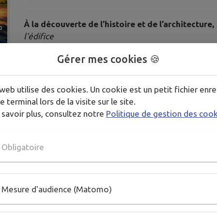
À la découverte de l’histoire et de l’architecture,
l'édifice
---
Gérer mes cookies 🍪
Dans le cadre de la célébration du centenaire de la 
reconstruction de l'église, le conseil de fabrique de
web utilise des cookies. Un cookie est un petit fichier enre
conférences.
e terminal lors de la visite sur le site.
 savoir plus, consultez notre
Politique de gestion des coo
⚠ 20h (
et non 21h comme indiqué sur l'affiche
)
Obligatoire
Publié par Conseil des Fabriques
Mesure d'audience (Matomo)