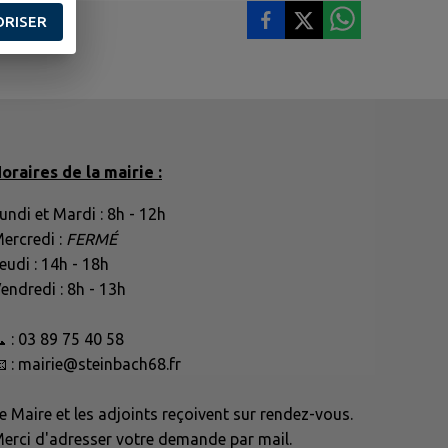
ORISER
oraires de la mairie :
undi et Mardi : 8h - 12h
ercredi :
FERMÉ
eudi : 14h - 18h
endredi : 8h - 13h
 : 03 89 75 40 58
 : mairie@steinbach68.fr
e Maire et les adjoints reçoivent sur rendez-vous.
erci d'adresser votre demande par mail.