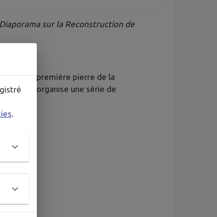
Diaporama sur la Reconstruction de
pose de la première pierre de la
 Steinbach organise une série de
gistré
kies
.