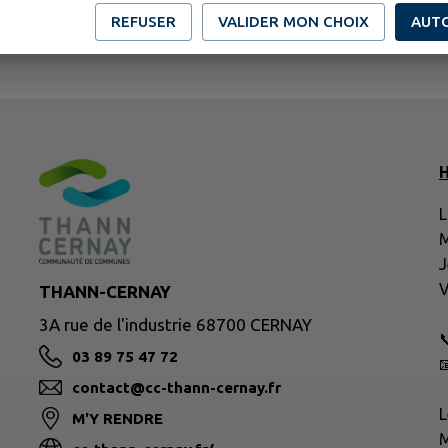
REFUSER
VALIDER MON CHOIX
AUT
H
L
M
J
V
THANN-CERNAY
3A rue de l'industrie 68700 CERNAY

03 89 75 47 72

contact@cc-thann-cernay.fr
L
M'Y RENDRE
M