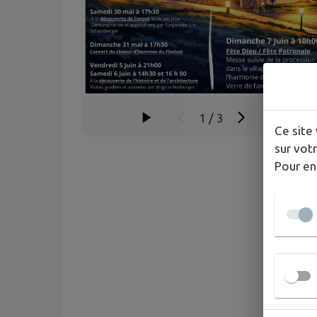
1
/
3
Ce site 
sur votr
Pour en