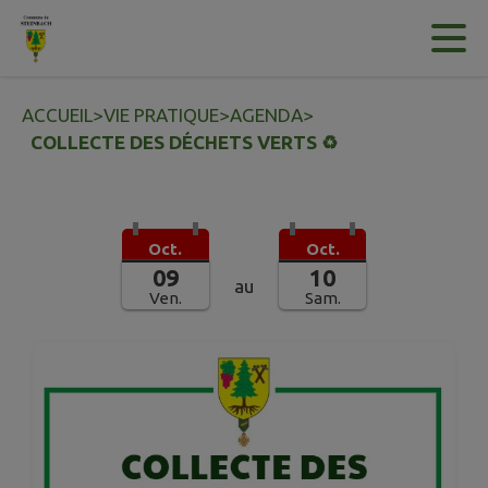
Contenu
Menu
Recherche
Pied de page
ACCUEIL
>
VIE PRATIQUE
>
AGENDA
>
COLLECTE DES DÉCHETS VERTS ♻️
Oct.
Oct.
09
10
au
Ven.
Sam.