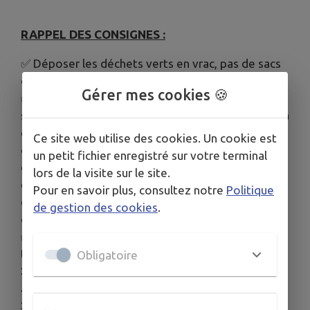
RAPPEL DES CONSIGNES :
✅ Déposer les déchets verts en vrac, pas de sacs
dans la benne. Ne rien déposer à côté de la benne.
Gérer mes cookies 🍪
✅ Ne pas surcharger la benne. Cette dernière doit
servir à un maximum de personnes, en particulier à
celles qui ne peuvent pas se déplacer à la
Ce site web utilise des cookies. Un cookie est
déchetterie. Si vous avez une grosse quantité de
un petit fichier enregistré sur votre terminal
déchets verts (suppression d'une haie par
lors de la visite sur le site.
exemple), merci de les apporter directement à la
Pour en savoir plus, consultez notre
Politique
déchetterie où une benne « Déchets verts » est
de gestion des cookies
.
disponible.
✅ Déchets
acceptés
: tontes de pelouses, feuilles,
tailles de haies et d'arbustes, déchets floraux.
Obligatoire
❌ Déchets
refusés
: terre, arbres, troncs, gravats,
autres déchets.
❌
Dépôts interdits le dimanche
.