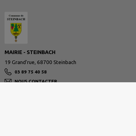
MAIRIE - STEINBACH
19 Grand'rue, 68700 Steinbach
03 89 75 40 58
NOUS CONTACTER
M'Y RENDRE
www.steinbach-alsace.fr