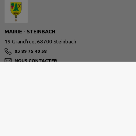
MAIRIE - STEINBACH
19 Grand'rue, 68700 Steinbach
03 89 75 40 58
NOUS CONTACTER
M'Y RENDRE
www.steinbach-alsace.fr