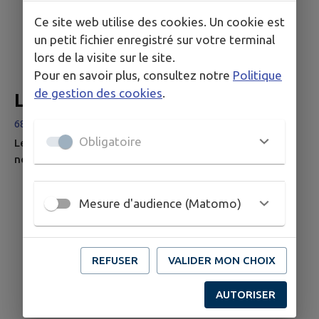
Ce site web utilise des cookies. Un cookie est
un petit fichier enregistré sur votre terminal
lors de la visite sur le site.
Pour en savoir plus, consultez notre
Politique
de gestion des cookies
.
Les cascades de l'Erzenbach
68700 Steinbach
Obligatoire
Les Cascades de l’Erzenbach, blotties au fond du vallon,
ne sont plus très loin ! (environ 20 minutes de marche
depuis la clairière).
Mesure d'audience (Matomo)
REFUSER
VALIDER MON CHOIX
AUTORISER