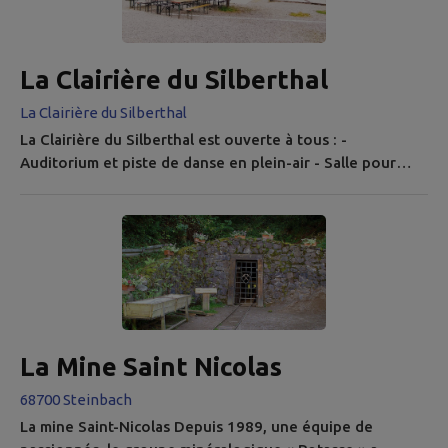
La Clairière du Silberthal
La Clairière du Silberthal
La Clairière du Silberthal est ouverte à tous : -
Auditorium et piste de danse en plein-air - Salle pour
locations, d’une capacité de 70 personnes (réservation
au 07 71 03 68 19 ou par mail à loc.silberthal@gmail.com)
- 7 Pistes de pétanque réglementaires - Aire de jeux pour
enfants jusqu'à l'âge de 12 ans - Jeu de quilles St-GALL
(réservées aux licenciés) & de nombreuses animations
toute...
La Mine Saint Nicolas
68700 Steinbach
La mine Saint-Nicolas Depuis 1989, une équipe de