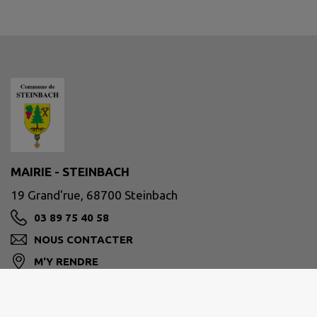
MAIRIE - STEINBACH
19 Grand'rue, 68700 Steinbach
03 89 75 40 58
NOUS CONTACTER
M'Y RENDRE
www.steinbach-alsace.fr