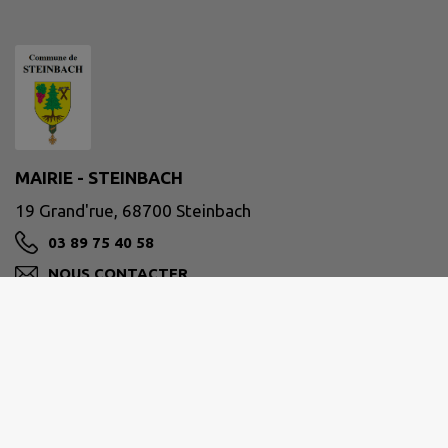
MAIRIE - STEINBACH
19 Grand'rue, 68700 Steinbach
03 89 75 40 58
NOUS CONTACTER
M'Y RENDRE
www.steinbach-alsace.fr